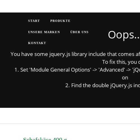
START
PRODUKTE
Oops..
UNSERE MARKEN
ÜBER UNS
KONTAKT
You have some jquery.js library include that comes afte
To fix this, you 
1. Set 'Module General Options' -> 'Advanced' -> 'jQue
on
2. Find the double jQuery.js inc
Schafskäse 400 g